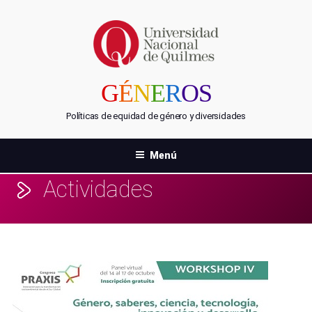
Saltar
al
contenido
G
É
N
E
R
OS
Políticas de equidad de género y diversidades
Menú
Actividades