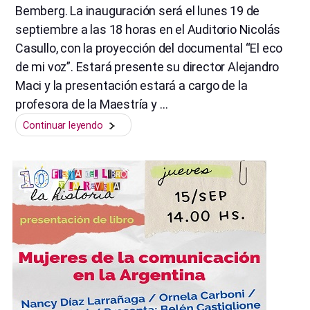
Bemberg. La inauguración será el lunes 19 de
septiembre a las 18 horas en el Auditorio Nicolás
Casullo, con la proyección del documental “El eco
de mi voz”. Estará presente su director Alejandro
Maci y la presentación estará a cargo de la
profesora de la Maestría y …
“::Ciclo
Continuar leyendo
homenaje::
María
Luisa
Bemberg
::
100
años”