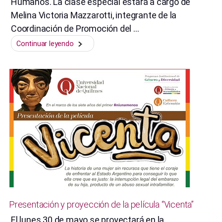
Humanos. La clase especial estará a cargo de
Melina Victoria Mazzarotti, integrante de la
Coordinación de Promoción del …
“Clase
Continuar leyendo
abierta.
Infancias,
género
y
derechos
humanos”
Presentación y proyección de la película “Vicenta”
El lunes 30 de mayo se proyectará en la