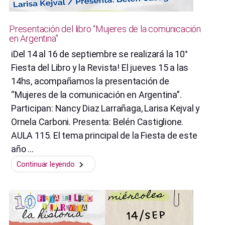
Presentación del libro “Mujeres de la comunicación
en Argentina”
iDel 14 al 16 de septiembre se realizará la 10°
Fiesta del Libro y la Revista! El jueves 15 a las
14hs, acompañamos la presentación de
“Mujeres de la comunicación en Argentina”.
Participan: Nancy Diaz Larrañaga, Larisa Kejval y
Ornela Carboni. Presenta: Belén Castiglione.
AULA 115. El tema principal de la Fiesta de este
año …
“Presentación
Continuar leyendo
del
libro
“Mujeres
de