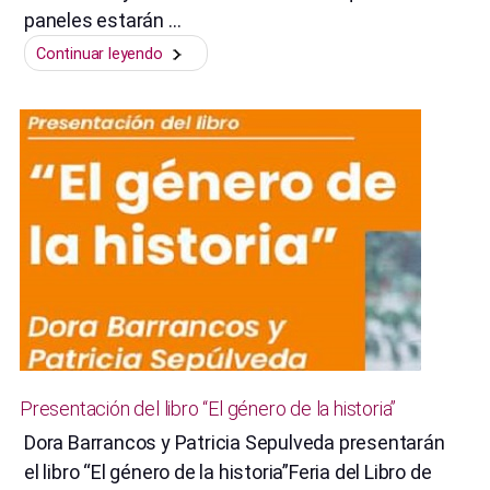
paneles estarán …
“Congreso
Continuar leyendo
PRAXIS.
Workshop:
Género,
saberes,
ciencia,
tecnología,
innovación
y
desarrollo”
Presentación del libro “El género de la historia”
Dora Barrancos y Patricia Sepulveda presentarán
el libro “El género de la historia”Feria del Libro de