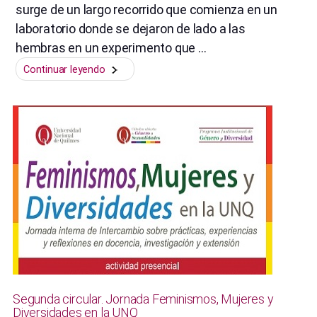
surge de un largo recorrido que comienza en un
laboratorio donde se dejaron de lado a las
hembras en un experimento que …
“Presentación
Continuar leyendo
del
libro
de
lu
ciccia
“La
invención
de
los
sexos””
Segunda circular. Jornada Feminismos, Mujeres y
Diversidades en la UNQ