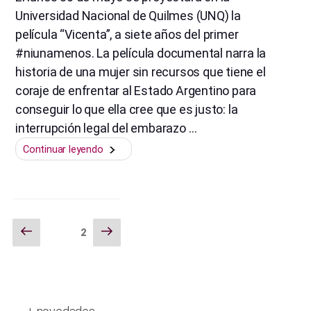
Universidad Nacional de Quilmes (UNQ) la
película “Vicenta”, a siete años del primer
#niunamenos. La película documental narra la
historia de una mujer sin recursos que tiene el
coraje de enfrentar al Estado Argentino para
conseguir lo que ella cree que es justo: la
interrupción legal del embarazo …
“Presentación
Continuar leyendo
y
proyección
de
la
Navegación
Página
Siguiente
Página
2
película
anterior
página
“Vicenta””
de
entradas