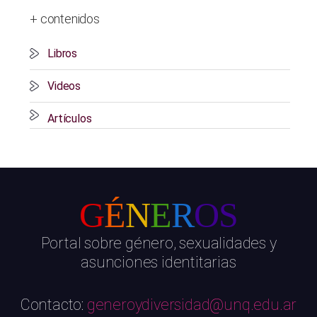
+ contenidos
Libros
Videos
Artículos
G
É
N
E
R
OS
Portal sobre género, sexualidades y
asunciones identitarias
Contacto:
generoydiversidad@unq.edu.ar