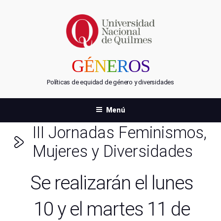
Saltar
al
contenido
G
É
N
E
R
OS
Políticas de equidad de género y diversidades
Menú
III Jornadas Feminismos,
Mujeres y Diversidades
Se realizarán el lunes
10 y el martes 11 de